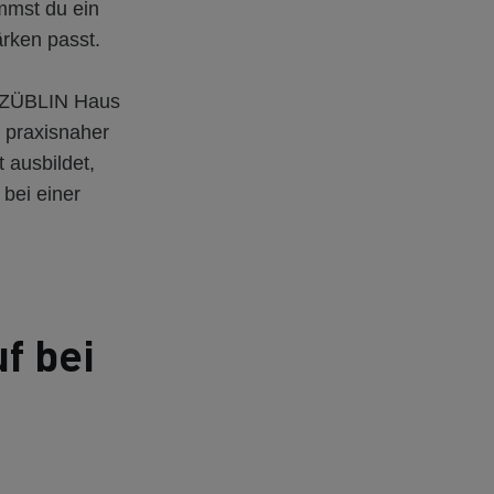
mmst du ein
rken passt.
s ZÜBLIN Haus
s praxisnaher
 ausbildet,
 bei einer
f bei