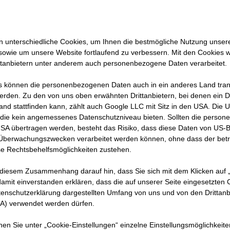
ebe, wie vielseitig dein Einstieg ins Berufslebe
Praxisnah, spielerisch und direkt online.
 unterschiedliche Cookies, um Ihnen die best­mögliche Nutzung unser
sowie um unsere Website fortlaufend zu verbessern. Mit den Cookies 
ttanbietern unter anderem auch personenbezogene Daten verarbeitet.
 können die personenbezogenen Daten auch in ein anderes Land trans
erden. Zu den von uns oben erwähnten Drittanbietern, bei denen ein D
and stattfinden kann, zählt auch Google LLC mit Sitz in den USA. Die
die kein angemessenes Datenschutzniveau bieten. Sollten die perso
USA übertragen werden, besteht das Risiko, dass diese Daten von US-
 Überwachungszwecken verarbeitet werden können, ohne dass der bet
e Rechtsbehelfsmöglichkeiten zustehen.
 diesem Zusammenhang darauf hin, dass Sie sich mit dem Klicken auf „
amit ein­ver­standen erklären, dass die auf unserer Seite eingesetzten
tenschutzerklärung dargestellten Umfang von uns und von den Drittanb
SA) verwendet werden dürfen.
nnen Sie unter „Cookie-Einstellungen“ einzelne Einstellungsmöglichkeit