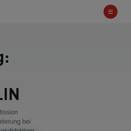
g:
LIN
Mission
tierung bei
erufsfeldern