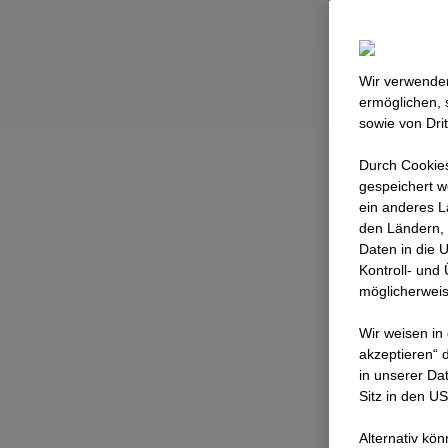
aus und erl
Wir verwenden
ermöglichen, 
sowie von Dri
Durch Cookies
gespeichert w
ein anderes L
den Ländern, 
Daten in die 
Kontroll- und
möglicherweis
Wir weisen in
akzeptieren“ d
in unserer Da
Sitz in den U
Alternativ kö