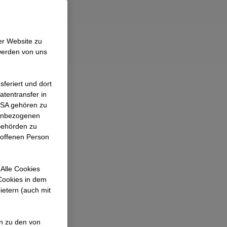
n sein kann.
er Website zu
werden von uns
feriert und dort
atentransfer in
 USA gehören zu
nenbezogenen
Behörden zu
roffenen Person
Alle Cookies
 Cookies in dem
ietern (auch mit
en zu den von