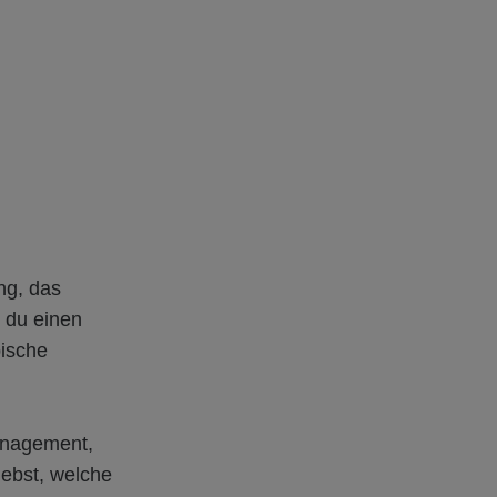
ung, das
 du einen
pische
management,
lebst, welche